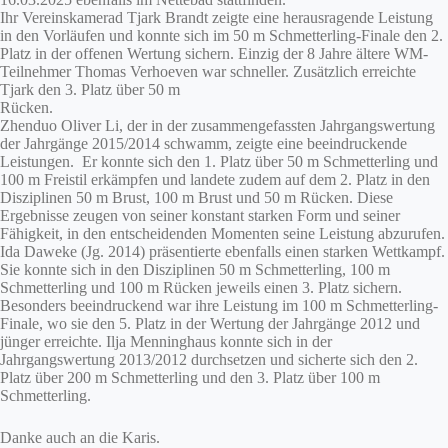
Ihr Vereinskamerad Tjark Brandt zeigte eine herausragende Leistung
in den Vorläufen und konnte sich im 50 m Schmetterling-Finale den 2.
Platz in der offenen Wertung sichern. Einzig der 8 Jahre ältere WM-
Teilnehmer Thomas Verhoeven war schneller. Zusätzlich erreichte
Tjark den 3. Platz über 50 m
Rücken.
Zhenduo Oliver Li, der in der zusammengefassten Jahrgangswertung
der Jahrgänge 2015/2014 schwamm, zeigte eine beeindruckende
Leistungen. Er konnte sich den 1. Platz über 50 m Schmetterling und
100 m Freistil erkämpfen und landete zudem auf dem 2. Platz in den
Disziplinen 50 m Brust, 100 m Brust und 50 m Rücken. Diese
Ergebnisse zeugen von seiner konstant starken Form und seiner
Fähigkeit, in den entscheidenden Momenten seine Leistung abzurufen.
Ida Daweke (Jg. 2014) präsentierte ebenfalls einen starken Wettkampf.
Sie konnte sich in den Disziplinen 50 m Schmetterling, 100 m
Schmetterling und 100 m Rücken jeweils einen 3. Platz sichern.
Besonders beeindruckend war ihre Leistung im 100 m Schmetterling-
Finale, wo sie den 5. Platz in der Wertung der Jahrgänge 2012 und
jünger erreichte. Ilja Menninghaus konnte sich in der
Jahrgangswertung 2013/2012 durchsetzen und sicherte sich den 2.
Platz über 200 m Schmetterling und den 3. Platz über 100 m
Schmetterling.
Danke auch an die Karis.