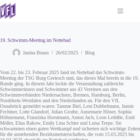
Zum
Inhalt
springen
19. Schwimm-Meeting im Nettebad
Janina Braun
26/02/2025
Blog
Vom 22. bis 23. Februar 2025 fand im Nettebad das Schwimm-
Meeting der TSG Burg Gretesch statt, das dieses Mal bereits in die 19.
Runde ging. In diesem Jahr lockte die Veranstaltung zahlreiche
Schwimmerinnen und Schwimmer aus 43 Vereinen aus den
Schwimmverbänden Niedersachsen, Bremen, Hamburg, Berlin,
Nordrhein-Westfalen und den Niederlanden an. Für den VfL
Osnabrück gemeldet waren: Tamme Biel, Leni Dubbelmann, Jannis
Fechtner, Lotte Glandorf, Julian Grothe, Annemarie Höner, Sophia
Höhnemann, Franziska Horstmann, Anton Jach, Leon Leibßle, Emil
Möller, Elias Rakow, Emily Lina Schier und Luisa Teepe. Sie
schwammen einen guten Wettkampf und sicherten sich wichtige Zeiten
für die anstehenden Bezirksmeisterschaften, die vom 15.03.2025 bis
16.03.2025 ebenfalls im Nettebad stattfinden.