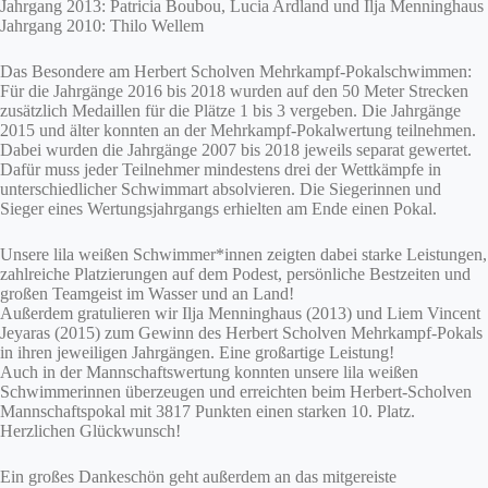
Jahrgang 2013: Patricia Boubou, Lucia Ardland und Ilja Menninghaus
Jahrgang 2010: Thilo Wellem
Das Besondere am Herbert Scholven Mehrkampf-Pokalschwimmen:
Für die Jahrgänge 2016 bis 2018 wurden auf den 50 Meter Strecken
zusätzlich Medaillen für die Plätze 1 bis 3 vergeben. Die Jahrgänge
2015 und älter konnten an der Mehrkampf-Pokalwertung teilnehmen.
Dabei wurden die Jahrgänge 2007 bis 2018 jeweils separat gewertet.
Dafür muss jeder Teilnehmer mindestens drei der Wettkämpfe in
unterschiedlicher Schwimmart absolvieren. Die Siegerinnen und
Sieger eines Wertungsjahrgangs erhielten am Ende einen Pokal.
Unsere lila weißen Schwimmer*innen zeigten dabei starke Leistungen,
zahlreiche Platzierungen auf dem Podest, persönliche Bestzeiten und
großen Teamgeist im Wasser und an Land!
Außerdem gratulieren wir Ilja Menninghaus (2013) und Liem Vincent
Jeyaras (2015) zum Gewinn des Herbert Scholven Mehrkampf-Pokals
in ihren jeweiligen Jahrgängen. Eine großartige Leistung!
Auch in der Mannschaftswertung konnten unsere lila weißen
Schwimmerinnen überzeugen und erreichten beim Herbert-Scholven
Mannschaftspokal mit 3817 Punkten einen starken 10. Platz.
Herzlichen Glückwunsch!
Ein großes Dankeschön geht außerdem an das mitgereiste