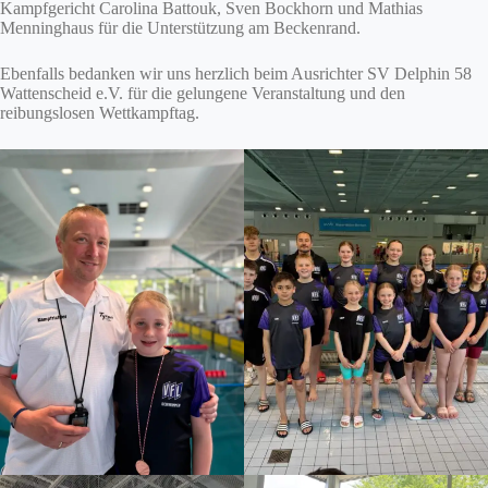
Kampfgericht Carolina Battouk, Sven Bockhorn und Mathias
Menninghaus für die Unterstützung am Beckenrand.
Ebenfalls bedanken wir uns herzlich beim Ausrichter SV Delphin 58
Wattenscheid e.V. für die gelungene Veranstaltung und den
reibungslosen Wettkampftag.