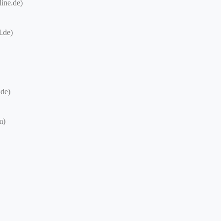
ine.de)
.de)
.de)
m)