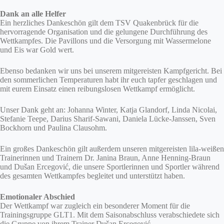
Dank an alle Helfer
Ein herzliches Dankeschön gilt dem TSV Quakenbrück für die
hervorragende Organisation und die gelungene Durchführung des
Wettkampfes. Die Pavillons und die Versorgung mit Wassermelone
und Eis war Gold wert.
Ebenso bedanken wir uns bei unserem mitgereisten Kampfgericht. Bei
den sommerlichen Temperaturen habt ihr euch tapfer geschlagen und
mit eurem Einsatz einen reibungslosen Wettkampf ermöglicht.
Unser Dank geht an: Johanna Winter, Katja Glandorf, Linda Nicolai,
Stefanie Teepe, Darius Sharif-Sawani, Daniela Lücke-Janssen, Sven
Bockhorn und Paulina Clausohm.
Ein großes Dankeschön gilt außerdem unseren mitgereisten lila-weißen
Trainerinnen und Trainern Dr. Janina Braun, Anne Henning-Braun
und Dušan Ercegović, die unsere Sportlerinnen und Sportler während
des gesamten Wettkampfes begleitet und unterstützt haben.
Emotionaler Abschied
Der Wettkampf war zugleich ein besonderer Moment für die
Trainingsgruppe GLT1. Mit dem Saisonabschluss verabschiedete sich
die Gruppe von ihrem Trainer Dušan Ercegović.