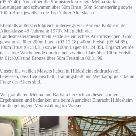
(05:57,40). Auch über die Sprintstrecken zeigte Melina starke
Leistungen und schwamm über 50m Brust, 50m Schmetterling sowie
100m Brust jeweils in die Top 5 ihrer Altersklasse.
Ebenfalls äußerst erfolgreich unterwegs war Barbara Köhne in der
Altersklasse 45 (Jahrgang 1979). Mit gleich vier
Landesmastersmeistertiteln setzte sie ein echtes Ausrufezeichen. Gold
gewann sie über 200m Lagen (03:12,18), 400m Freistil (05:54,65),
100m Brust (01:34,31) sowie 100m Lagen (01:24,85). Ergänzt wurde
das starke Wochenende durch einen zweiten Platz über 100m Freistil
in 01:10,63 und Bronze über 50m Freistil in 00:31,99.
Unsere lila weißen Masters haben in Hildesheim eindrucksvoll
bewiesen, dass Leidenschaft, Trainingsfleiß und Wettkampfgeist keine
Frage des Alters sind.
Wir gratulieren Melina und Barbara herzlich zu diesen starken
Ergebnissen und bedanken uns beim Ausrichter Eintracht Hildesheim
für die gelungene Veranstaltung im Wasser.