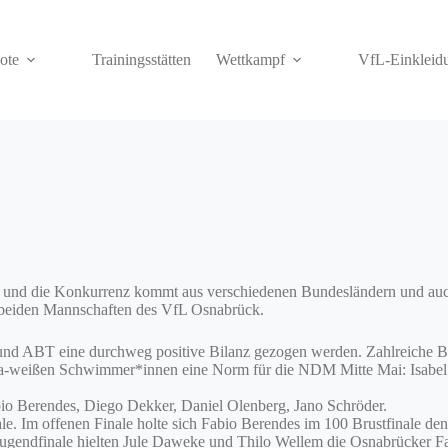
ote
Trainingsstätten
Wettkampf
VfL-Einkleid
t und die Konkurrenz kommt aus verschiedenen Bundesländern und auc
en beiden Mannschaften des VfL Osnabrück.
 ABT eine durchweg positive Bilanz gezogen werden. Zahlreiche Bestz
 lila-weißen Schwimmer*innen eine Norm für die NDM Mitte Mai: Isabe
abio Berendes, Diego Dekker, Daniel Olenberg, Jano Schröder.
e. Im offenen Finale holte sich Fabio Berendes im 100 Brustfinale den
ugendfinale hielten Jule Daweke und Thilo Wellem die Osnabrücker Fa