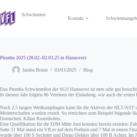
Zum
Inhalt
springen
Schwimmen
Kontakt
Schwimmangeb
Piranha 2025 (28.02.-02.03.25 in Hannover)
Janina Braun
03/03/2025
Blog
Das Piranha Schwimmfest der SGS Hannover ist stets sehr gut besuch
In diesem Jahr folgten 86 Vereinen der Einladung, wie auch die erst
Nach 2,5 langen Wettkampftagen kann für die Aktiven der HLT/AST und
Meisterschaften wurden erzielt. So erreichten zum Beispiel folgende
Domscheit, Kilian Rosenbohm.
Eine Qualifikation für die DJM Mitte Juni konnten bereits erzielen: F
Satte 31 Mal stand ein VfLer auf dem Podium und 7 Mal in einem Final
wurde über 100 S Sechster und Diego Dekker über 100 B Achter. Im J