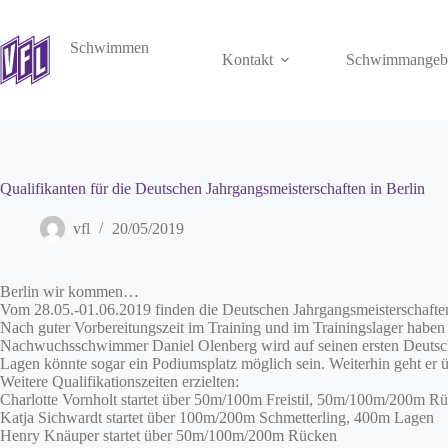
Zum
Inhalt
springen
Schwimmen
Kontakt
Schwimmangeb
Qualifikanten für die Deutschen Jahrgangsmeisterschaften in Berlin
vfl
20/05/2019
Berlin wir kommen…
Vom 28.05.-01.06.2019 finden die Deutschen Jahrgangsmeisterschaften 
Nach guter Vorbereitungszeit im Training und im Trainingslager haben s
Nachwuchsschwimmer Daniel Olenberg wird auf seinen ersten Deutschen
Lagen könnte sogar ein Podiumsplatz möglich sein. Weiterhin geht er
Weitere Qualifikationszeiten erzielten:
Charlotte Vornholt startet über 50m/100m Freistil, 50m/100m/200m R
Katja Sichwardt startet über 100m/200m Schmetterling, 400m Lagen
Henry Knäuper startet über 50m/100m/200m Rücken