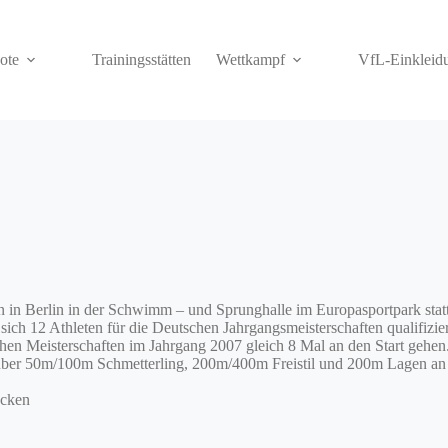
ote
Trainingsstätten
Wettkampf
VfL-Einkleid
in Berlin in der Schwimm – und Sprunghalle im Europasportpark statt.
ich 12 Athleten für die Deutschen Jahrgangsmeisterschaften qualifizier
 Meisterschaften im Jahrgang 2007 gleich 8 Mal an den Start gehen. 
 über 50m/100m Schmetterling, 200m/400m Freistil und 200m Lagen an 
ücken