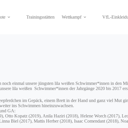
ote
Trainingsstätten
Wettkampf
VfL-Einkleid
 noch einmal unsere jüngsten lila weißen Schwimmer*innen in den Mitt
nsere lila weißen Schwimmer*innen der Jahrgänge 2020 bis 2017 ers
eepferdchen im Gepäck, einem Brett in der Hand und ganz viel Mut gi
e weiter ins Schwimmen hineinzuwachsen.
 und GA:
19), Otto Kopatz (2019), Anila Haziri (2018), Helene Worch (2017), 
 Linna Biel (2017), Mattis Herber (2018), Isaac Comendant (2018), Noa