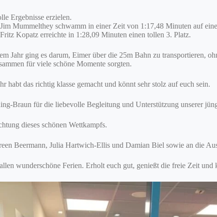
lle Ergebnisse erzielen.
 Jim Mummelthey schwamm in einer Zeit von 1:17,48 Minuten auf einen
itz Kopatz erreichte in 1:28,09 Minuten einen tollen 3. Platz.
iesem Jahr ging es darum, Eimer über die 25m Bahn zu transportieren, o
sammen für viele schöne Momente sorgten.
 habt das richtig klasse gemacht und könnt sehr stolz auf euch sein.
ing-Braun für die liebevolle Begleitung und Unterstützung unserer j
ichtung dieses schönen Wettkampfs.
areen Beermann, Julia Hartwich-Ellis und Damian Biel sowie an die 
llen wunderschöne Ferien. Erholt euch gut, genießt die freie Zeit und