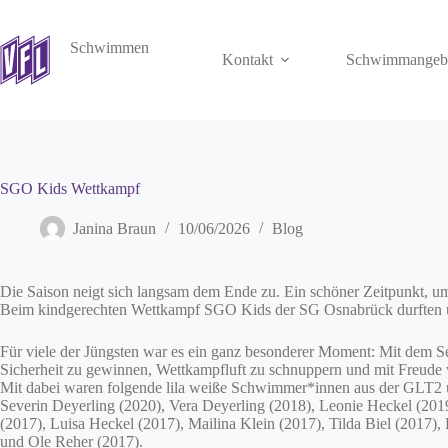
Zum
Inhalt
springen
Schwimmen
Kontakt
Schwimmangeb
SGO Kids Wettkampf
Janina Braun
10/06/2026
Blog
Die Saison neigt sich langsam dem Ende zu. Ein schöner Zeitpunkt, um
Beim kindgerechten Wettkampf SGO Kids der SG Osnabrück durften u
Für viele der Jüngsten war es ein ganz besonderer Moment: Mit dem S
Sicherheit zu gewinnen, Wettkampfluft zu schnuppern und mit Freud
Mit dabei waren folgende lila weiße Schwimmer*innen aus der GLT2
Severin Deyerling (2020), Vera Deyerling (2018), Leonie Heckel (20
(2017), Luisa Heckel (2017), Mailina Klein (2017), Tilda Biel (2017),
und Ole Reher (2017).