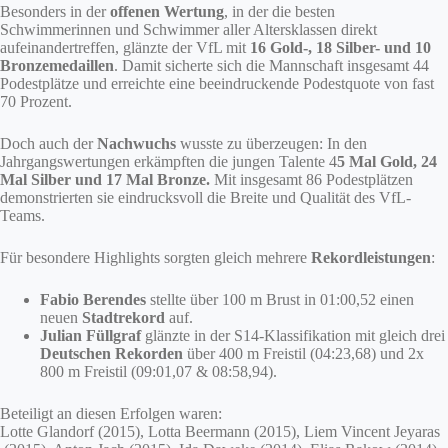
Besonders in der
offenen Wertung
, in der die besten
Schwimmerinnen und Schwimmer aller Altersklassen direkt
aufeinandertreffen, glänzte der VfL mit
16 Gold-, 18 Silber- und 10
Bronzemedaillen
. Damit sicherte sich die Mannschaft insgesamt 44
Podestplätze und erreichte eine beeindruckende Podestquote von fast
70 Prozent.
Doch auch der
Nachwuchs
wusste zu überzeugen: In den
Jahrgangswertungen erkämpften die jungen Talente 4
5 Mal Gold, 24
Mal Silber und 17 Mal Bronze.
Mit insgesamt 86 Podestplätzen
demonstrierten sie eindrucksvoll die Breite und Qualität des VfL-
Teams.
Für besondere Highlights sorgten gleich mehrere
Rekordleistungen
:
Fabio Berendes
stellte über 100 m Brust in 01:00,52 einen
neuen
Stadtrekord
auf.
Julian Füllgraf
glänzte in der S14-Klassifikation mit gleich drei
D
eutschen Rekorden
über 400 m Freistil (04:23,68) und 2x
800 m Freistil (09:01,07 & 08:58,94).
Beteiligt an diesen Erfolgen waren:
Lotte Glandorf (2015), Lotta Beermann (2015), Liem Vincent Jeyaras