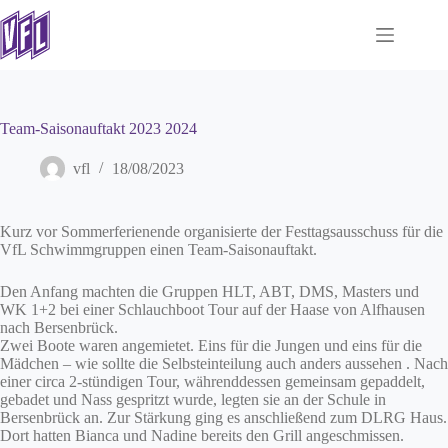
Zum
Inhalt
springen
Team-Saisonauftakt 2023 2024
vfl
18/08/2023
Kurz vor Sommerferienende organisierte der Festtagsausschuss für die
VfL Schwimmgruppen einen Team-Saisonauftakt.
Den Anfang machten die Gruppen HLT, ABT, DMS, Masters und
WK 1+2 bei einer Schlauchboot Tour auf der Haase von Alfhausen
nach Bersenbrück.
Zwei Boote waren angemietet. Eins für die Jungen und eins für die
Mädchen – wie sollte die Selbsteinteilung auch anders aussehen . Nach
einer circa 2-stündigen Tour, währenddessen gemeinsam gepaddelt,
gebadet und Nass gespritzt wurde, legten sie an der Schule in
Bersenbrück an. Zur Stärkung ging es anschließend zum DLRG Haus.
Dort hatten Bianca und Nadine bereits den Grill angeschmissen.