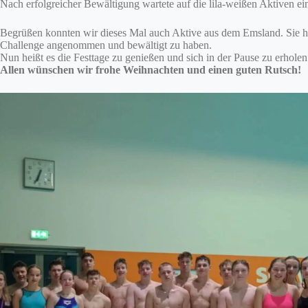
Nach erfolgreicher Bewältigung wartete auf die lila-weißen Aktiven e
Begrüßen konnten wir dieses Mal auch Aktive aus dem Emsland. Sie hatt
Challenge angenommen und bewältigt zu haben.
Nun heißt es die Festtage zu genießen und sich in der Pause zu erholen
Allen wünschen wir frohe Weihnachten und einen guten Rutsch!