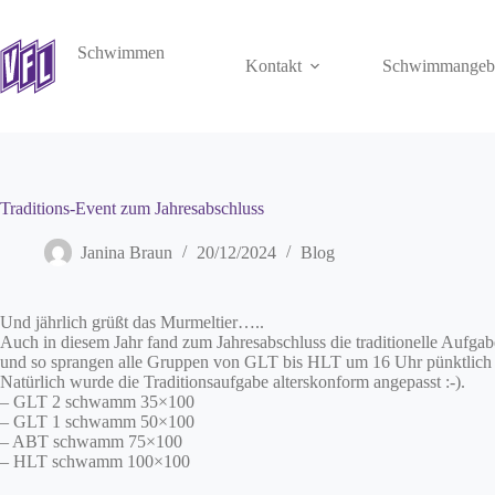
Zum
Inhalt
springen
Schwimmen
Kontakt
Schwimmangeb
Traditions-Event zum Jahresabschluss
Janina Braun
20/12/2024
Blog
Und jährlich grüßt das Murmeltier…..
Auch in diesem Jahr fand zum Jahresabschluss die traditionelle Aufga
und so sprangen alle Gruppen von GLT bis HLT um 16 Uhr pünktlich 
Natürlich wurde die Traditionsaufgabe alterskonform angepasst :-).
– GLT 2 schwamm 35×100
– GLT 1 schwamm 50×100
– ABT schwamm 75×100
– HLT schwamm 100×100