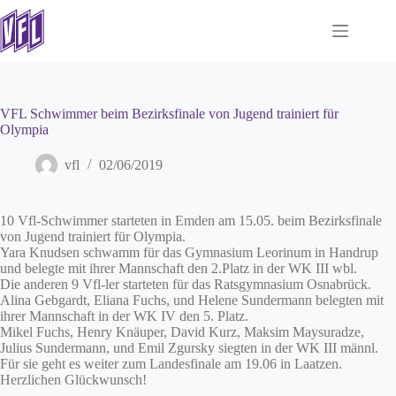
Zum
Inhalt
springen
VFL Schwimmer beim Bezirksfinale von Jugend trainiert für
Olympia
vfl
02/06/2019
10 Vfl-Schwimmer starteten in Emden am 15.05. beim Bezirksfinale
von Jugend trainiert für Olympia.
Yara Knudsen schwamm für das Gymnasium Leorinum in Handrup
und belegte mit ihrer Mannschaft den 2.Platz in der WK III wbl.
Die anderen 9 Vfl-ler starteten für das Ratsgymnasium Osnabrück.
Alina Gebgardt, Eliana Fuchs, und Helene Sundermann belegten mit
ihrer Mannschaft in der WK IV den 5. Platz.
Mikel Fuchs, Henry Knäuper, David Kurz, Maksim Maysuradze,
Julius Sundermann, und Emil Zgursky siegten in der WK III männl.
Für sie geht es weiter zum Landesfinale am 19.06 in Laatzen.
Herzlichen Glückwunsch!